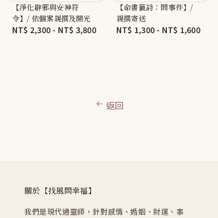
【淨化辟邪與安神符
【命書籤詩：問事件】/
令】/ 依個案親撰及開光
親撰寄送
Regular
NT$ 2,300
-
NT$ 3,800
Regular
NT$ 1,300
-
NT$ 1,600
price
price
返回
關於【找風問幸福】
我們是現代通靈師，針對感情、婚姻、財運、事