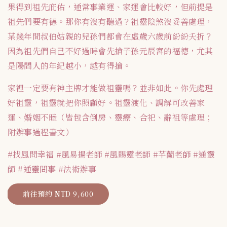
果得到祖先庇佑，通常事業運、家運會比較好，但前提是
祖先們要有德。
那你有沒有聽過？祖靈陰煞沒妥善處理，
某幾年間叔伯姑親的兒孫們都會在虛歲六歲前紛紛夭折？
因為祖先們自己不好過時會先搶子孫元辰宮的福德，尤其
是陽間人的年紀越小，越有得搶。
家裡一定要有神主牌才能做祖靈嗎？並非如此。你先處理
好祖靈，祖靈就把你照顧好。
祖靈渡化、調解可改善家
運、婚姻不睦（皆包含倒房、靈療、合祀、辭祖等處理；
附辦事過程書文）
#找風問幸福 #風易揚老師 #風賜靈老師 #芊蘭老師 #通靈
師 #通靈問事 #法術辦事
前往預約 NTD 9,600