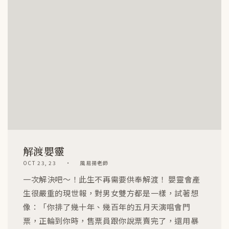
解渡嬰靈
OCT 23, 23
風易揚老師
一次解決吧～！此生不再需要供奉解渡！ 嬰靈會產
生很嚴重的現世報，對男女雙方都是一樣，試著想
像：「你排了幾十年、幾百年的五月天演唱會門
票，正輪到你時，售票員跟你說票賣完了，還用暴