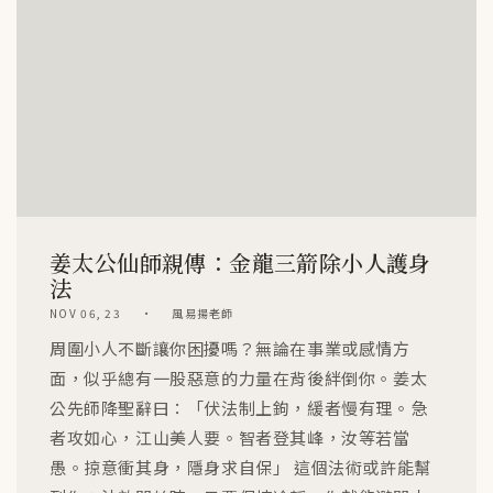
姜太公仙師親傳：金龍三箭除小人護身
法
NOV 06, 23
風易揚老師
周圍小人不斷讓你困擾嗎？無論在事業或感情方
面，似乎總有一股惡意的力量在背後絆倒你。姜太
公先師降聖辭曰：「伏法制上鉤，緩者慢有理。急
者攻如心，江山美人要。智者登其峰，汝等若當
愚。掠意衝其身，隱身求自保」 這個法術或許能幫