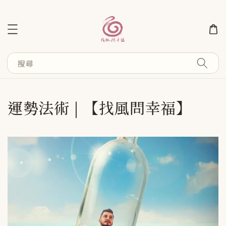
搜尋
運勢法術 | 【找風問幸福】