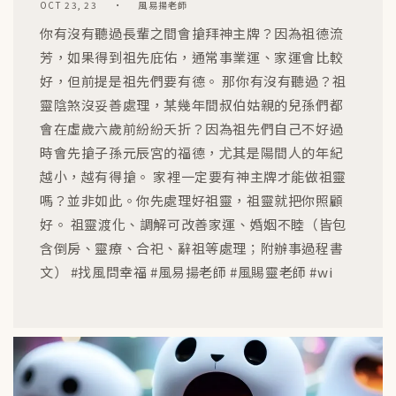
OCT 23, 23
風易揚老師
你有沒有聽過長輩之間會搶拜神主牌？因為祖德流
芳，如果得到祖先庇佑，通常事業運、家運會比較
好，但前提是祖先們要有德。 那你有沒有聽過？祖
靈陰煞沒妥善處理，某幾年間叔伯姑親的兒孫們都
會在虛歲六歲前紛紛夭折？因為祖先們自己不好過
時會先搶子孫元辰宮的福德，尤其是陽間人的年紀
越小，越有得搶。 家裡一定要有神主牌才能做祖靈
嗎？並非如此。你先處理好祖靈，祖靈就把你照顧
好。 祖靈渡化、調解可改善家運、婚姻不睦（皆包
含倒房、靈療、合祀、辭祖等處理；附辦事過程書
文） #找風問幸福 #風易揚老師 #風賜靈老師 #wi