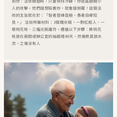
到你：法效開始時，只要保持冷靜，你就能避開小
人的攻擊。他們越想陷害你，就會越倒霉！這個法
術的主旨就在於：「智者登峰造極，愚者自尋短
見。」 法術所需材料：3個糯米糕、一對紅紙人、一
根桃花枝、三幅元辰護符。遵循以下步驟：將桃花
枝放在房間或辦公室的抽屜裡49天，然後將其放水
流。之後沒有人