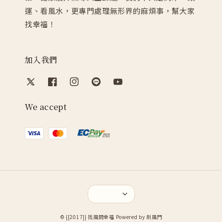
運、看風水，更專門處理無形界的麻煩事，幫大家
找幸福！
加入我們
We accept
© {{2017}} 找風問幸福 Powered by 劍風門