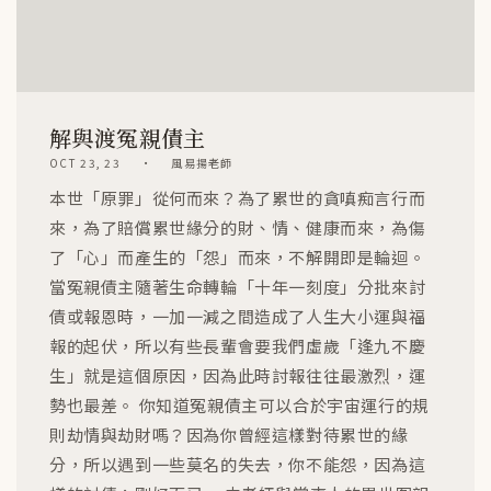
解與渡冤親債主
OCT 23, 23
風易揚老師
本世「原罪」從何而來？為了累世的貪嗔痴言行而
來，為了賠償累世緣分的財、情、健康而來，為傷
了「心」而產生的「怨」而來，不解開即是輪迴。
當冤親債主隨著生命轉輪「十年一刻度」分批來討
債或報恩時，一加一減之間造成了人生大小運與福
報的起伏，所以有些長輩會要我們虛歲「逢九不慶
生」就是這個原因，因為此時討報往往最激烈，運
勢也最差。 你知道冤親債主可以合於宇宙運行的規
則劫情與劫財嗎？因為你曾經這樣對待累世的緣
分，所以遇到一些莫名的失去，你不能怨，因為這