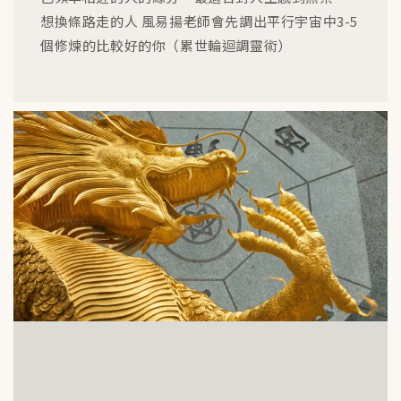
想換條路走的人 風易揚老師會先調出平行宇宙中3-5
個修煉的比較好的你（累世輪迴調靈術）