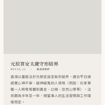
元辰宮安太歲守形結界
NOV 08, 23
風易揚老師
直接以量能法於元辰宮設定無形結界，適合平日總
感覺心神不寧、疑神疑鬼的人使用（例如：在家單
獨一人時常常聽到異音、幻視、忽然心悸等），法
效期為半年至一年，視當事人的生活習慣與工作環
境而定。