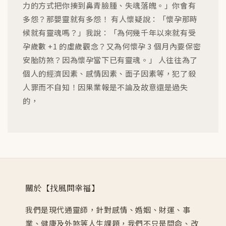
力的方式把你揍到鼻青臉腫、失魂落魄。」你會有
多怨？那嬰靈就有多怨！ 有人懷疑說：「懷孕那時
候就有靈魂嗎？」我說：「為何幾千年以來就有受
孕歲數 +1 的虛歲觀念？又為何懷孕 3 個月內要保密
安胎防煞？因為懷孕當下已有靈魂。」 人往往為了
個人的經濟因素、感情因素、面子因素等，犯了殺
人罪而不自知！因果業報是不論及故意還是過失
的，
關於【找風問幸福】
我們是現代通靈師，針對感情、婚姻、財運、事
業、健康及外煞等人生課題，我們不只是問命、改