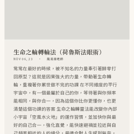
生命之輪轉輪法（荷魯斯法眼術）
NOV 06, 23
風易揚老師
常常在最好的時候，被不知名的力量牽引著歸零打
回原型？這就是因果強大的力量，帶動著生命轉
輪，重複著你累世做不完的功課 在不同維度的平行
宇宙中，有一個最屬於自己的你，等待著與你頻率
能相同，與你合一，因為這個你比你更懂你，也更
清楚這個功課的答案 生命之輪轉靈法能改變你內部
小宇宙「空風水火地」的運作習慣，並加快你與最
好的自己合一，強化直覺，能快速避禍並拉近與自
己頻率相近的人的緣分，最適合對人生感到無奈，