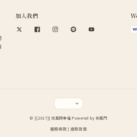
加入我們
W
、
問
煩
© {{2017}} 找風問幸福 Powered by 劍風門
服務條款
退款政策
|