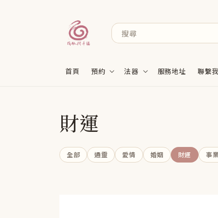
搜尋
首頁
預約
法器
服務地址
聯繫
財運
全部
通靈
愛情
婚姻
財運
事