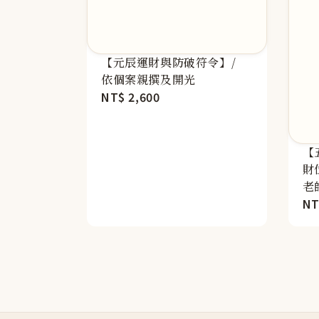
【元辰運財與防破符令】/
依個案親撰及開光
Regular
NT$ 2,600
price
【
財
老
Re
NT
pr