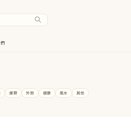
我們
業
運勢
外煞
健康
風水
其他