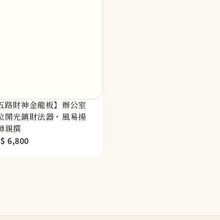
五路財神金龍板】辦公室
位開光鎮財法器・風易揚
師親撰
gular
$ 6,800
ice