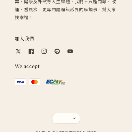
業、健康及外煞等人生課題，我們不只是問命、改
運、看風水，更專門處理無形界的麻煩事，幫大家
找幸福！
加入我們
We accept
© {{2017}} 找風問幸福 Powered by 劍風門