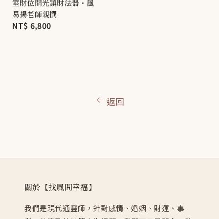
室財位開光鎮財法器・風
易揚老師親撰
Regular
NT$ 6,800
price
返回
關於【找風問幸福】
我們是現代通靈師，針對感情、婚姻、財運、事