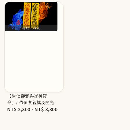
【淨化辟邪與安神符
令】/ 依個案親撰及開光
Regular
NT$ 2,300
-
NT$ 3,800
price