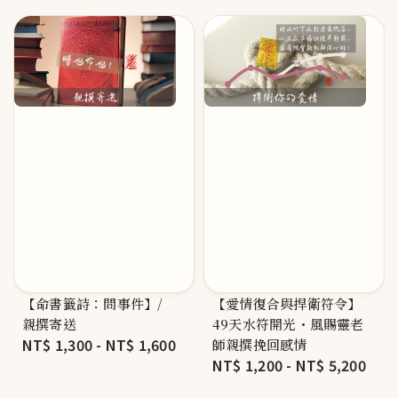
【命書籤詩：問事件】/
【愛情復合與捍衛符令】
親撰寄送
49天水符開光・風賜靈老
Regular
NT$ 1,300
-
NT$ 1,600
師親撰挽回感情
Regular
NT$ 1,200
-
NT$ 5,200
price
price