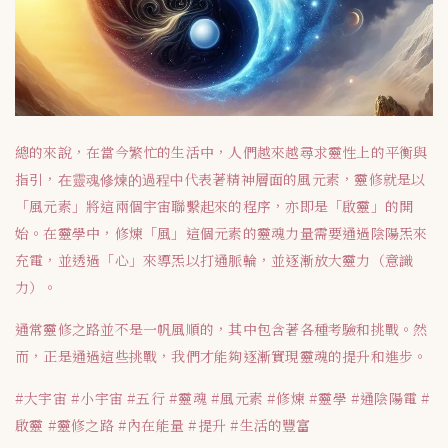
總的來說，在當今繁忙的生活中，人們越來越尋求靈性上的平衡與
指引，
在靈魂修煉的過程中
代表著精神層面的風元素，靈修就是以
「風元素」將這兩個宇宙聯繫起來的程序，亦即是「啟靈」的開
始。在靈學中，修煉「風」這個元素的靈魂力量需要通過陰陽炁來
充電，並透過「心」來導炁以打通脈輪，並逐漸放大靈力（意識
力）。
通常靈修之路並不是一帆風順的，其中包含著各種考驗和挑戰。然
而，正是通過這些挑戰，我們才能夠逐漸實現靈魂的提升和進步。
#大宇宙 #小宇宙 #五行 #靈魂 #風元素 #修煉 #靈學 #通陰陽電 #
啟靈 #靈修之路 #內在能量 #提升 #生活的豐富